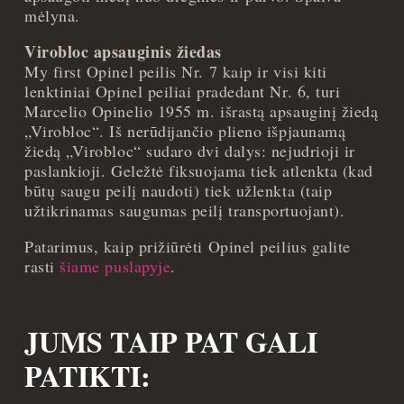
mėlyna.
Virobloc apsauginis žiedas
My first Opinel peilis Nr. 7 kaip ir visi kiti
lenktiniai Opinel peiliai pradedant Nr. 6, turi
Marcelio Opinelio 1955 m. išrastą apsauginį žiedą
„Virobloc“. Iš nerūdijančio plieno išpjaunamą
žiedą „Virobloc“ sudaro dvi dalys: nejudrioji ir
paslankioji. Geležtė fiksuojama tiek atlenkta (kad
būtų saugu peilį naudoti) tiek užlenkta (taip
užtikrinamas saugumas peilį transportuojant).
Patarimus, kaip prižiūrėti Opinel peilius galite
rasti
šiame puslapyje
.
JUMS TAIP PAT GALI
PATIKTI: