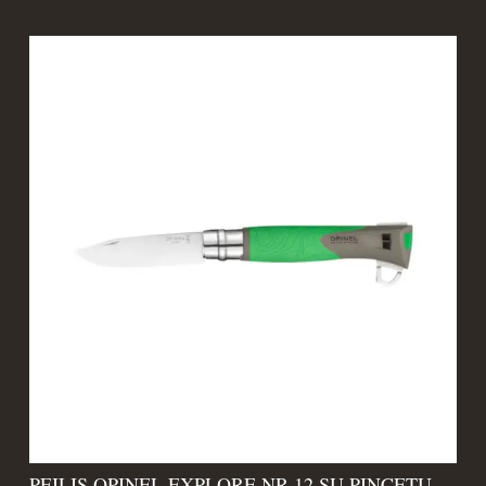
PEILIS OPINEL EXPLORE NR.12 SU PINCETU