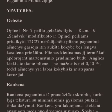
Pagaminta Prancūzijoje.
YPATYBĖS:
Geležtė
Opinel Nr. 7 peilio geležtės ilgis – 8 cm. Iš
„Sandvik“ modifikuoto ir Opinel peiliams
pritaikyto 12C27 nerūdijančio plieno pagaminti
ašmenys garsėja itin aukšta kokybe bei lengva
kasdiene priežiūra. Plienas kietinamas jį termiškai
apdorojant martensitinio grūdinimo būdu. Anglies
kiekis tokiame pliene – ne mažesnis nei 0,40 %,
todėl ašmenys yra labai kokybiški ir atsparūs
korozijai.
Rankena
Rankena pagaminta iš prancūziško skroblo, kurio
lygi tekstūra su minimaliomis gyslomis puikiai
tinka dažymui. Rankena yra lakuojama, siekiant
apsaugoti medį nuo drėgmės ir purvo. Spalva –