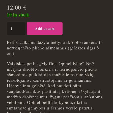
12,00
€
10 in stock
Vaikiškas
Add to cart
peilis
My
first
Peilis vaikams dažyta mėlyna skroblo rankena ir
Opinel
nerūdijančio plieno ašmenimis (geležtės ilgis 8
Nr.7
cm).
mėlyna
Vaikiškas peilis „My first Opinel Blue“ Nr.7
rankena
mėlyna skroblo rankena ir nerūdijančio plieno
quantity
ašmenimis puikiai tiks mažiesiems nuotykių
ieškotojams, konstruotojams ar gurmanams.
Užapvalinta geležtė, kad naudoti būtų
saugiau.Parankus pasiimti į kelionę, iškylaujant,
medžio drožinėjimui, žygiui pėsčiomis ar kitoms
veikloms. Opinel peilių kokybę užtikrina
šimtametė gamybos ir šeimos verslo patirtis.