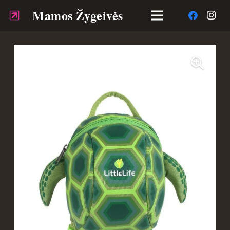
Mamos Žygeivės