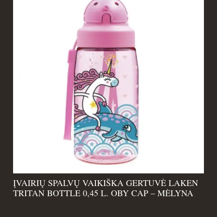
ĮVAIRIŲ SPALVŲ VAIKIŠKA GERTUVĖ LAKEN
TRITAN BOTTLE 0,45 L. OBY CAP – MĖLYNA