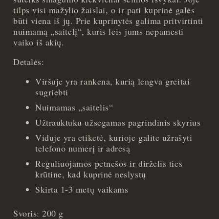
tilps visi mažylio žaislai, o ir pati kuprinė galės
būti viena iš jų. Prie kuprinytės galima pritvirtinti
nuimamą „saitelį“, kuris leis jums nepamesti
vaiko iš akių.
Detalės:
Viršuje yra rankena, kurią lengva greitai
sugriebti
Nuimamas „saitelis“
Užtrauktuku užsegamas pagrindinis skyrius
Viduje yra etiketė, kurioje galite užrašyti
telefono numerį ir adresą
Reguliuojamos petnešos ir dirželis ties
krūtine, kad kuprinė neslystų
Skirta 1-3 metų vaikams
Svoris: 200 g