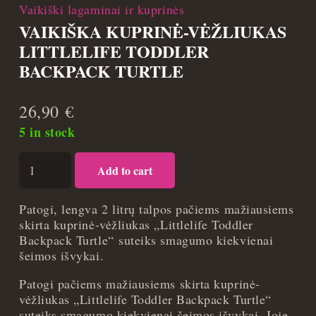
Vaikiški lagaminai ir kuprinės
VAIKIŠKA KUPRINĖ-VĖŽLIUKAS
LITTLELIFE TODDLER
BACKPACK TURTLE
26,90
€
5 in stock
Vaikiška
Add to cart
kuprinė-
vėžliukas
Littlelife
Patogi, lengva 2 litrų talpos pačiems mažiausiems
Toddler
skirta kuprinė-vėžliukas „Littlelife Toddler
Backpack
Backpack Turtle“ suteiks smagumo kiekvienai
Turtle
šeimos išvykai.
quantity
Patogi pačiems mažiausiems skirta kuprinė-
vėžliukas „Littlelife Toddler Backpack Turtle“
suteiks smagumo kiekvienai šeimos išvykai. Joje