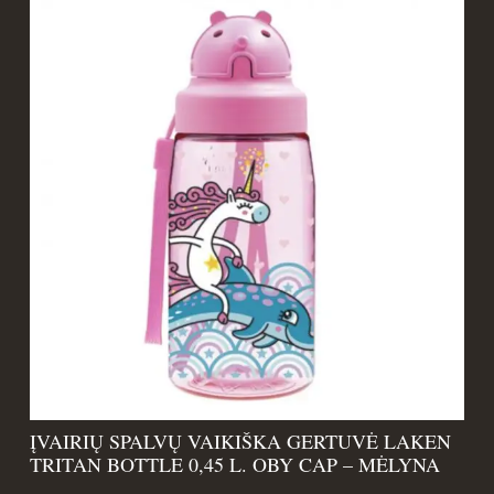
ĮVAIRIŲ SPALVŲ VAIKIŠKA GERTUVĖ LAKEN
TRITAN BOTTLE 0,45 L. OBY CAP – MĖLYNA