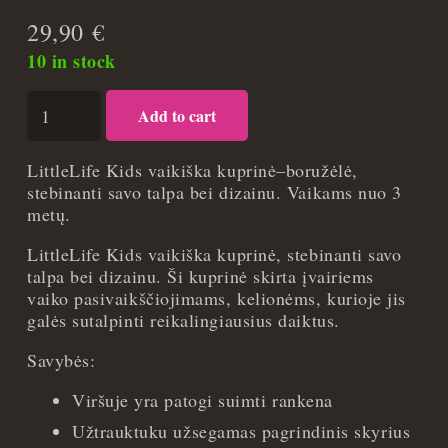
29,90
€
10 in stock
Vaikiška
Add to cart
kuprinė
LittleLife
Big
LittleLife Kids vaikiška kuprinė–boružėlė,
Kids
stebinanti savo talpa bei dizainu. Vaikams nuo 3
Ladybird
metų.
quantity
LittleLife Kids vaikiška kuprinė, stebinanti savo
talpa bei dizainu. Ši kuprinė skirta įvairiems
vaiko pasivaikščiojimams, kelionėms, kurioje jis
galės sutalpinti reikalingiausius daiktus.
Savybės:
Viršuje yra patogi suimti rankena
Užtrauktuku užsegamas pagrindinis skyrius