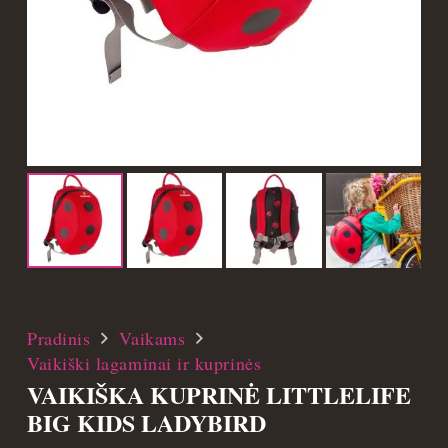
Pradinis
Vaikams
Vaikiški lagaminai ir kuprinės
VAIKIŠKA KUPRINĖ LITTLELIFE
BIG KIDS LADYBIRD