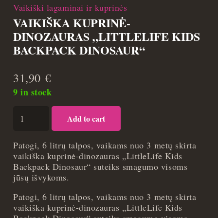
Vaikiški lagaminai ir kuprinės
VAIKIŠKA KUPRINĖ-
DINOZAURAS „LITTLELIFE KIDS
BACKPACK DINOSAUR“
31,90
€
9 in stock
Vaikiška
Add to cart
kuprinė-
dinozauras
„LittleLife
Patogi, 6 litrų talpos, vaikams nuo 3 metų skirta
Kids
vaikiška kuprinė-dinozauras „LittleLife Kids
Backpack
Backpack Dinosaur“ suteiks smagumo visoms
Dinosaur“
jūsų išvykoms.
quantity
Patogi, 6 litrų talpos, vaikams nuo 3 metų skirta
vaikiška kuprinė-dinozauras „LittleLife Kids
Backpack Dinosaur“ suteiks smagumo visoms