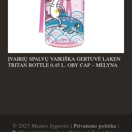
ĮVAIRIŲ SPALVŲ VAIKIŠKA GERTUVĖ LAKEN
TRITAN BOTTLE 0,45 L. OBY CAP – MĖLYNA
© 2023 Mamos žygeivės |
Privatumo politika
|
Prekių pristatymas ir grąžinimas
| Sprendimas: