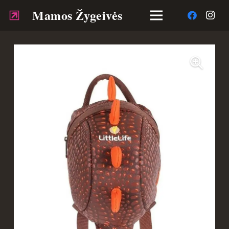
Mamos Žygeivės