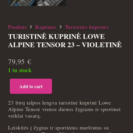
Pradinis
Kuprinės
Turistinės kuprinės
TURISTINĖ KUPRINĖ LOWE
ALPINE TENSOR 23 – VIOLETINĖ
79,95
€
1 in stock
Add to cart
Turistinė
kuprinė
Lowe
23 litrų talpos lengva turistinė kuprinė Lowe
Alpine
Alpine Tensor vienos dienos žygiams ir sportinei
Tensor
veiklai vasarą.
23
Leiskitės į žygius ir sportinius maršrutus su
-