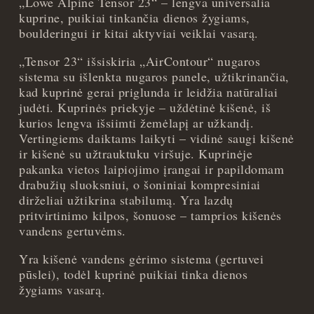
„Lowe Alpine Tensor 23“ – lengva universalia
Violetinė
kuprine, puikiai tinkančia dienos žygiams,
quantity
boulderingui ir kitai aktyviai veiklai vasarą.
„Tensor 23“ išsiskiria „AirContour“ nugaros
sistema su išlenkta nugaros panele, užtikrinančia,
kad kuprinė gerai priglunda ir leidžia natūraliai
judėti. Kuprinės priekyje – uždėtinė kišenė, iš
kurios lengva išsiimti žemėlapį ar užkandį.
Vertingiems daiktams laikyti – vidinė saugi kišenė
ir kišenė su užtrauktuku viršuje. Kuprinėje
pakanka vietos laipiojimo įrangai ir papildomam
drabužių sluoksniui, o šoniniai kompresiniai
dirželiai užtikrina stabilumą. Yra lazdų
pritvirtinimo kilpos, šonuose – tamprios kišenės
vandens gertuvėms.
Yra kišenė vandens gėrimo sistema (gertuvei
pūslei), todėl kuprinė puikiai tinka dienos
žygiams vasarą.