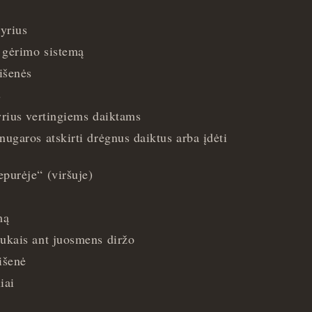
kyrius
ų gėrimo sistemą
išenės
s
yrius vertingiems daiktams
nugaros atskirti drėgnus daiktus arba įdėti
purėje“ (viršuje)
mą
tukais ant juosmens diržo
išenė
iai