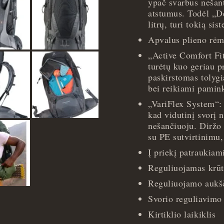
ypač svarbus nešant
atstumus. Todėl „De
litrų, turi tokią sis
Apvalus plieno rėm
„Active Comfort Fi
turėtų kuo geriau pr
paskirstomas tolygia
bei reikiami pamin
„VariFlex System“: 
kad vidutinį svorį 
nešančiuoju. Diržo 
su PE sutvirtinimu
Į priekį patraukiam
Reguliuojamas krūti
Reguliuojamo aukšč
Svorio reguliavimo 
Kirtiklio laikiklis