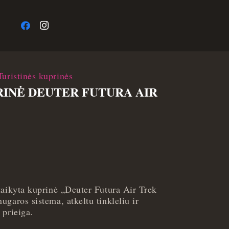
a
Turistinės kuprinės
RINĖ DEUTER FUTURA AIR
taikyta kuprinė „Deuter Futura Air Trek
garos sistema, atkeltu tinkleliu ir
 prieiga.