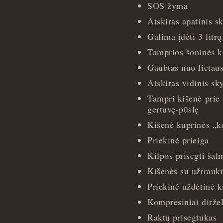
SOS žyma
Atskiras apatinis s
Galima įdėti 3 litr
Tamprios šoninės k
Gaubtas nuo lietau
Atskiras vidinis sk
Tampri kišenė prie 
gertuvę-pūslę
Kišenė kuprinės „ke
Priekinė prieiga
Kilpos prisegti šal
Kišenės su užtrauk
Priekinė uždėtinė k
Kompresiniai diržel
Raktų prisegtukas