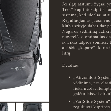
Jei ilgų atstumų žygiai y
Trek“ kuprinė kaip tik j
sistema, kad idealiai ati
Reguliuojamas juosmens 
klubų srityje dabar dar p
Nugaros vėdinimą užtikri
nugarėlė, o optimalias d
suteikia talpios šoninės,
aukščio „kepurė“, kurią i
litrų.
Detaliau:
„Aircomfort System
vėdinimą, nes elast
lieka nuolat įtempt
galėtų laisvai cirku
„VariSlide System“
reguliuoti kuprinės