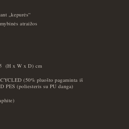
 ant „kepurės“
mybinės atraižos
 25 (H x W x D) cm
YCLED (50% pluošto pagaminta iš
0D PES (poliesteris su PU danga)
phite)