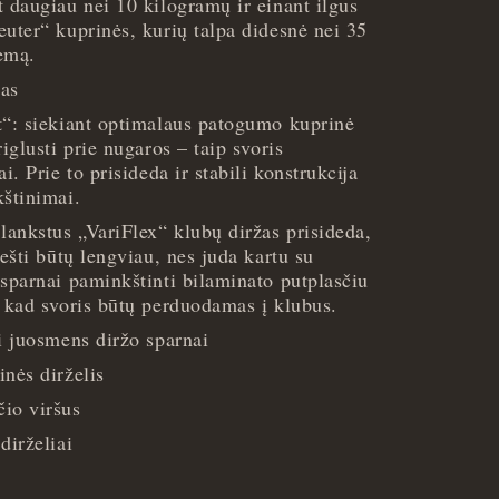
 daugiau nei 10 kilogramų ir einant ilgus
uter“ kuprinės, kurių talpa didesnė nei 35
temą.
as
t“: siekiant optimalaus patogumo kuprinė
iglusti prie nugaros – taip svoris
i. Prie to prisideda ir stabili konstrukcija
kštinimai.
lankstus „VariFlex“ klubų diržas prisideda,
nešti būtų lengviau, nes juda kartu su
sparnai paminkštinti bilaminato putplasčiu
, kad svoris būtų perduodamas į klubus.
i juosmens diržo sparnai
nės dirželis
io viršus
dirželiai