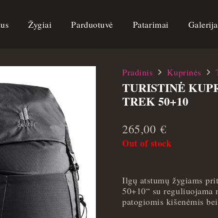
us
Žygiai
Parduotuvė
Patarimai
Galerij
Pradinis
Kuprinės
TURISTINĖ KUP
TREK 50+10
265,00
€
Out of stock
Ilgų atstumų žygiams pri
50+10“ su reguliuojama nu
patogiomis kišenėmis bei