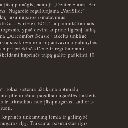
ra jūsų pomėgis, naujoji „Deuter Futura Air
ums. Nugarėlė reguliuojama „VariSlide“
tiktų jūsų nugaros išmatavimus.
diržas „VariFlex ECL“ su paminkštinimais
atogesnis, ypač dėvint kuprinę ilgesnį laiką.
na „Aircomfort Sensic“ atkelta tinklinė
aiktų susikrovimo ir organizavimo galimybes
 tampri priekinė kišenė ir reguliuojamo
škeldami kuprinės talpą galite padidinti 10
“: tokia sistema užtikrina optimalų
inio plieno rėmo pagalba nugarėlės tinklelis
as ir atitrauktas nuo jūsų nugaros, kad oras
liuoti.
: kuprinės tinkamumą lemia ir galimybė
 nugaros ilgį. Tinkamai pasirinktas ilgis