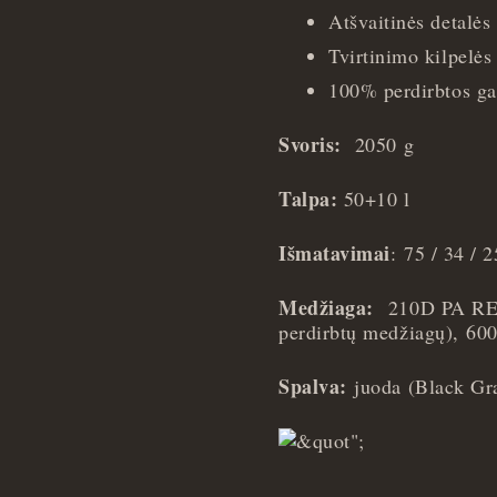
Atšvaitinės detalės
Tvirtinimo kilpelės
100% perdirbtos ga
Svoris:
2050 g
Talpa:
50+10 l
Išmatavimai
: 75 / 34 /
Medžiaga:
210D PA REC
perdirbtų medžiagų), 60
Spalva:
juoda (Black Gra