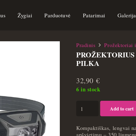
us
Žygiai
Parduotuvė
Patarimai
Galerij
Pradinis
Prožektoriai i
PROŽEKTORIUS 
PILKA
32,90
€
6 in stock
Prožektorius
Add to cart
Petzl
TIKKA
350lm
Kompaktiškas, lengvai n
-
apšvietimu – 350 liumen