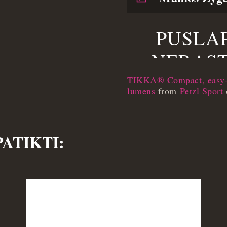
TIKKA® Compact, easy-to
lumens
from
Petzl Sport
PATIKTI: