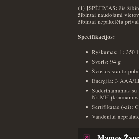
(1) ĮSPĖJIMAS: šis žibint
žibintai naudojami vietov
žibintai nepakeičia priva
Specifikacijos:
Ryškumas: 1: 350
Svoris: 94 g
Šviesos srauto pobū
Energija: 3 AAA/LR
Suderinamumas su ba
Ni-MH įkraunamos
Sertifikatas (-ai): 
Vandeniui nepralaid