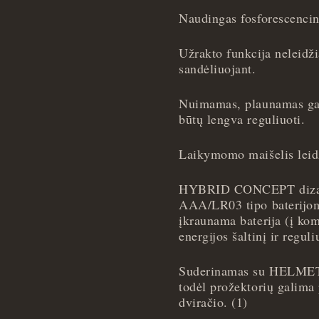
Naudingas fosforescencini
Užrakto funkcija neleidži
sandėliuojant.
Nuimamas, plaunamas galv
būtų lengva reguliuoti.
Laikymomo maišelis leidži
HYBRID CONCEPT dizain
AAA/LR03 tipo baterijom
įkraunama baterija (į kom
energijos šaltinį ir regul
Suderinamas su HELMET
todėl prožektorių galima p
dviračio. (1)