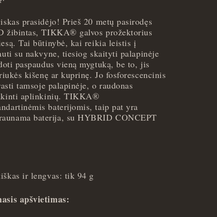
iskas prasidėjo! Prieš 20 metų pasirodęs
ED žibintas, TIKKA® galvos prožektorius
są. Tai būtinybė, kai reikia leistis į
auti su nakvyne, tiesiog skaityti palapinėje
udoti paspaudus vieną mygtuką, be to, jis
triukės kišenę ar kuprinę. Jo fosforescencinis
 rasti tamsoje palapinėje, o raudonas
pakinti aplinkinių. TIKKA®
ndartinėmis baterijomis, taip pat yra
kraunama baterija, su HYBRID CONCEPT
škas ir lengvas: tik 94 g
masis apšvietimas: