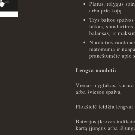
Platus, tolygus spi
arba prie kojų
Trys baltos spalvo
laikas, standartinis
balansas) ir maksi
Nuolatinis raudona
matomumą ir neapak
praneštumėte apie s
Lengva naudoti:
Vienas mygtukas, kuriuo 
arba šviesos spalva.
Plokštelė leidžia lengvai
Baterijos įkrovos indikat
kartą įjungus arba išjung