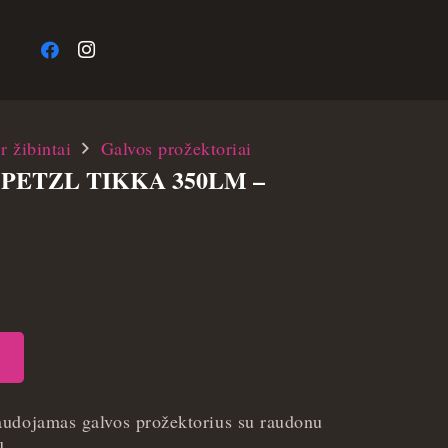
a
r žibintai
Galvos prožektoriai
PETZL TIKKA 350LM –
audojamas galvos prožektorius su raudonu
ų.