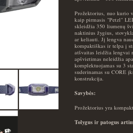
Pilka
quantity
Prožektorius, nuo kurio v
kaip pirmasis "Petzl" L
skleidžia 350 liumenų švie
naktinius žygius, stovykl
ar keliauti. Jį lengva na
kompaktiškas ir telpa į s
atšvaitas leidžia lengvai
apšvietimas neleidžia a
komplektuojamas su 3 sta
suderinamas su CORE į
konstrukcija.
Savybės:
Prožektorius yra kompakti
Tolygus ir patogus arti