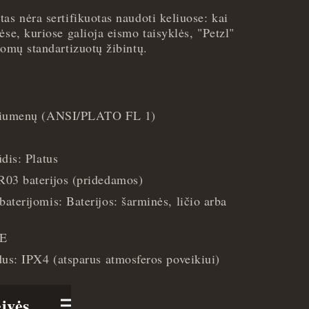
as nėra sertifikuotas naudoti keliuose: kai
ėse, kuriose galioja eismo taisyklės, "Petzl"
lomų standartizuotų žibintų.
 liumenų (ANSI/PLATO FL 1)
dis: Platus
03 baterijos (pridedamos)
terijomis: Baterijos: šarminės, ličio arba
CE
us: IPX4 (atsparus atmosferos poveikiui)