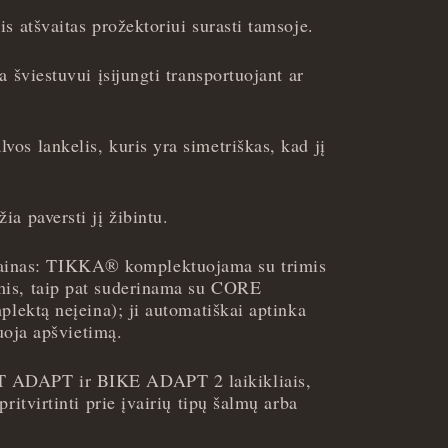
s atšvaitas prožektoriui surasti tamsoje.
a šviestuvui įsijungti transportuojant ar
os lankelis, kuris yra simetriškas, kad jį
a paversti jį žibintu.
as: TIKKA® komplektuojama su trimis
is, taip pat suderinama su CORE
plektą neįeina); ji automatiškai aptinka
iuoja apšvietimą.
 ADAPT ir BIKE ADAPT 2 laikikliais,
ritvirtinti prie įvairių tipų šalmų arba