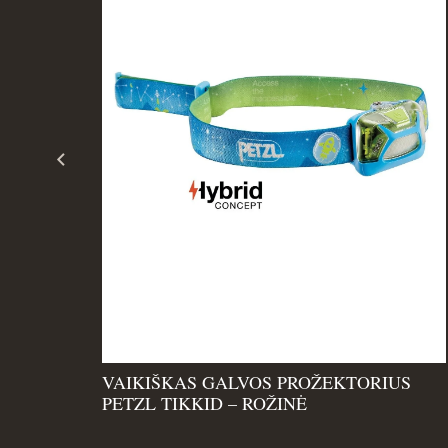
US
VAIKIŠKAS GALVOS PROŽEKTORIUS
PETZL TIKKID – ROŽINĖ