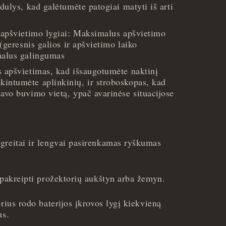
ndulys, kad galėtumėte patogiai matyti iš arti
s apšvietimo lygiai: Maksimalus apšvietimo
 (geresnis galios ir apšvietimo laiko
malus galingumas
s apšvietimas, kad išsaugotumėte naktinį
intumėte aplinkinių, ir stroboskopas, kad
avo buvimo vietą, ypač avarinėse situacijose
greitai ir lengvai pasirenkamas ryškumas
 pakreipti prožektorių aukštyn arba žemyn.
orius rodo baterijos įkrovos lygį kiekvieną
us.