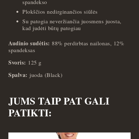
spandekso
Plokščios nedirginančios siūlės
Su patogia neveržiančia juosmens juosta,
kad judėti būtų patogiau
Audinio sudėtis:
88% perdirbtas nailonas, 12%
spandeksas
Svoris:
125 g
Spalva:
juoda (Black)
JUMS TAIP PAT GALI
PATIKTI: