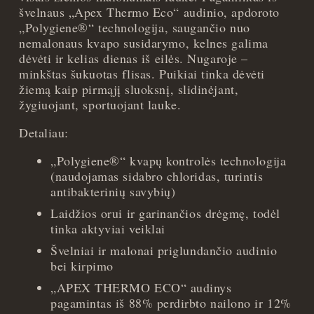
švelnaus „Apex Thermo Eco“ audinio, apdoroto
-
„Polygiene
®“ technologija, saugančio nuo
Bordinė
nemalonaus kvapo susidarymo, kelnes galima
(Wineberry)
dėvėti ir kelias dienas iš eilės. Nugaroje –
quantity
minkštas šukuotas flisas. Puikiai tinka dėvėti
žiemą kaip pirmąjį sluoksnį, slidinėjant,
žygiuojant, sportuojant lauke.
Detaliau:
„Polygiene
®“ kvapų kontrolės technologija
(naudojamas sidabro chloridas, turintis
antibakterinių savybių)
Laidžios orui ir garinančios drėgmę, todėl
tinka aktyviai veiklai
Švelniai ir malonai priglundančio audinio
bei kirpimo
„APEX THERMO ECO“ audinys
pagamintas iš 88% perdirbto nailono ir 12%