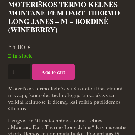
MOTERIŠKOS TERMO KELNĖS
MONTANE FEM DART THERMO
LONG JANES – M – BORDINĖ
(WINEBERRY)
55,00
€
2 in stock
Moteriškos
Add to cart
termo
kelnės
Montane
Moteriškos termo kelnės su šukuoto fliso vidumi
Fem
ir kvapų kontrolės technologija tinka aktyviai
Dart
veiklai kalnuose ir žiemą, kai reikia papildomos
Thermo
šilumos.
Long
Lengvos ir šiltos techninės termo kelnės
Janes
„Montane Dart Thermo Long Johns“ leis mėgautis
-
visais žiemos malonumais lauke. Pagamintas iš
M