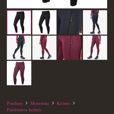
Pradinis
Moterims
Kelnės
Pašiltintos kelnės