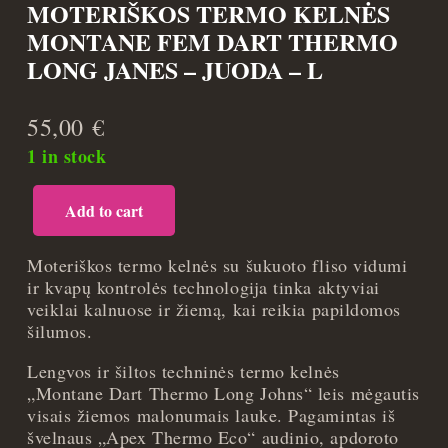
MOTERIŠKOS TERMO KELNĖS
MONTANE FEM DART THERMO
LONG JANES – JUODA – L
55,00
€
1 in stock
Add to cart
Moteriškos
termo
kelnės
Moteriškos termo kelnės su šukuoto fliso vidumi
Montane
ir kvapų kontrolės technologija tinka aktyviai
Fem
veiklai kalnuose ir žiemą, kai reikia papildomos
Dart
šilumos.
Thermo
Lengvos ir šiltos techninės termo kelnės
Long
„Montane Dart Thermo Long Johns“ leis mėgautis
Janes
visais žiemos malonumais lauke. Pagamintas iš
-
švelnaus „Apex Thermo Eco“ audinio, apdoroto
Juoda