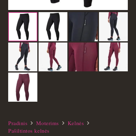
Pradinis
Moterims
Kelnės
Pašiltintos kelnės