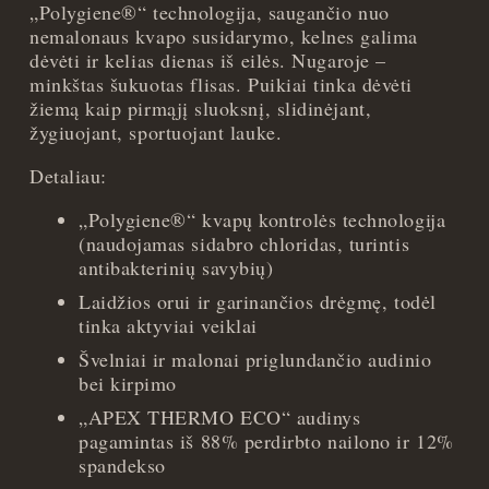
„Polygiene
®“ technologija, saugančio nuo
-
nemalonaus kvapo susidarymo, kelnes galima
L
dėvėti ir kelias dienas iš eilės. Nugaroje –
quantity
minkštas šukuotas flisas. Puikiai tinka dėvėti
žiemą kaip pirmąjį sluoksnį, slidinėjant,
žygiuojant, sportuojant lauke.
Detaliau:
„Polygiene
®“ kvapų kontrolės technologija
(naudojamas sidabro chloridas, turintis
antibakterinių savybių)
Laidžios orui ir garinančios drėgmę, todėl
tinka aktyviai veiklai
Švelniai ir malonai priglundančio audinio
bei kirpimo
„APEX THERMO ECO“ audinys
pagamintas iš 88% perdirbto nailono ir 12%
spandekso