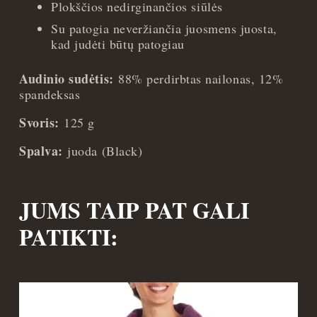
Plokščios nedirginančios siūlės
Su patogia neveržiančia juosmens juosta,
kad judėti būtų patogiau
Audinio sudėtis:
88% perdirbtas nailonas, 12%
spandeksas
Svoris:
125 g
Spalva:
juoda (Black)
JUMS TAIP PAT GALI
PATIKTI: