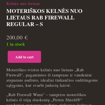
Kelnės nuo lietaus
MOTERIŠKOS KELNĖS NUO
LIETAUS RAB FIREWALL
REGULAR – S
200,00
€
1 in stock
Add to cart
Moteriškos
kelnės
nuo
Moteriškos tvirtos kelnės nuo lietaus „Rab
lietaus
Firewall“, pagamintos iš tampraus ir vandeniui
Rab
atsparaus audinio, idealiai tinkančios sudėtingoms
Firewall
sąlygoms, kur svarbi judesių laisvė.
Regular
„Rab Firewall Wmn“ – tamprios moteriškos
-
kelnės iš trijų sluoksnių „Pertex Shield®“
S
vandeniui atsparaus audinio, tinkamos kalnų ir