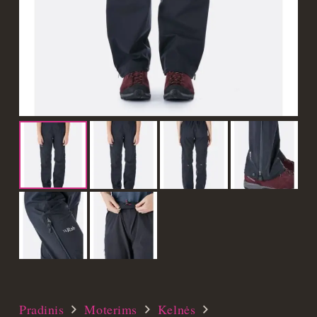
Pradinis
Moterims
Kelnės