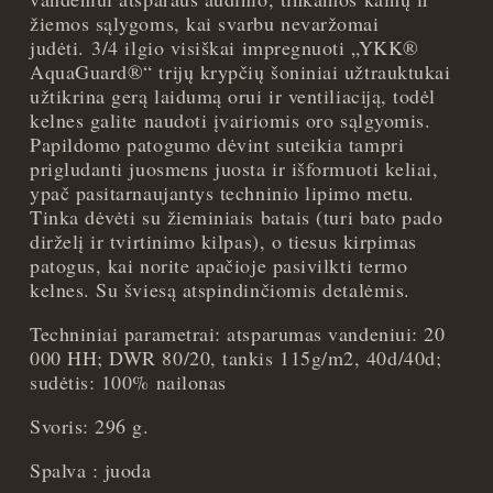
quantity
žiemos sąlygoms, kai svarbu nevaržomai
judėti. 3/4 ilgio visiškai impregnuoti „YKK®
AquaGuard®“ trijų krypčių šoniniai užtrauktukai
užtikrina gerą laidumą orui ir ventiliaciją, todėl
kelnes galite naudoti įvairiomis oro sąlgyomis.
Papildomo patogumo dėvint suteikia tampri
prigludanti juosmens juosta ir išformuoti keliai,
ypač pasitarnaujantys techninio lipimo metu.
Tinka dėvėti su žieminiais batais (turi bato pado
dirželį ir tvirtinimo kilpas), o tiesus kirpimas
patogus, kai norite apačioje pasivilkti termo
kelnes. Su šviesą atspindinčiomis detalėmis.
Techniniai parametrai: atsparumas vandeniui: 20
000 HH; DWR 80/20, tankis 115g/m2, 40d/40d;
sudėtis: 100% nailonas
Svoris: 296 g.
Spalva : juoda