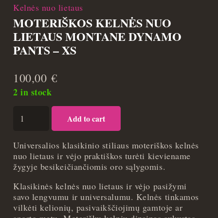
Kelnės nuo lietaus
MOTERIŠKOS KELNĖS NUO
LIETAUS MONTANE DYNAMO
PANTS – XS
100,00
€
2 in stock
Moteriškos
Add to cart
kelnės
nuo
lietaus
Universalios klasikinio stiliaus moteriškos kelnės
Montane
nuo lietaus ir vėjo praktiškos turėti kieviename
Dynamo
žygyje besikeičiančiomis oro sąlygomis.
Pants
Klasikinės kelnės nuo lietaus ir vėjo pasižymi
-
savo lengvumu ir universalumu. Kelnės tinkamos
XS
vilkėti kelionių, pasivaikščiojimų gamtoje ar
quantity
sporto metu. Moteriškų kelnių dizainas sukurtas