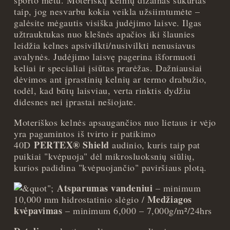
taip, jog nesvarbu kokia veikla užsiimtumėte –
galėsite mėgautis visiška judėjimo laisve. Ilgas
užtrauktukas nuo klešnės apačios iki šlaunies
leidžia kelnes apsivilkti/nusivilkti nenusiavus
avalynės. Judėjimo laisvę pagerina išformuoti
keliai ir specialiai įsiūtas prarėžas. Dažniausiai
dėvimos ant įprastinių kelnių ar termo drabužio,
todėl, kad būtų laisviau, verta rinktis dydžiu
didesnes nei įprastai nešiojate.
Moteriškos kelnės apsaugančios nuo lietaus ir vėjo
yra pagamintos iš tvirto ir patikimo
PERTEX® Shield
40D
audinio, kuris taip pat
puikiai "kvėpuoja" dėl mikrosluoksnių siūlių,
kurios padidina "kvėpuojančio" paviršiaus plotą.
Atsparumas vandeniui
– minimum
Medžiagos
10,000 mm hidrostatinio slėgio /
kvėpavimas
– minimum 6,000 – 7,000g/m²/24hrs