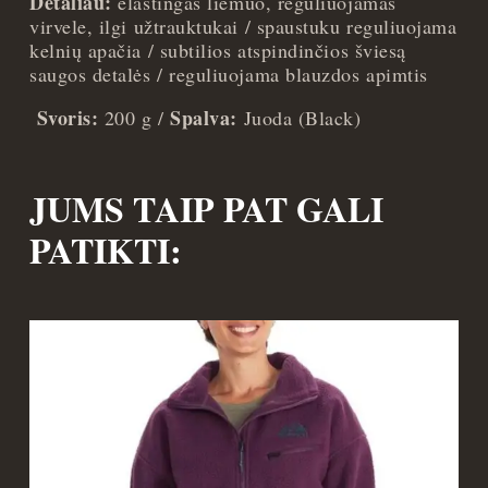
Detaliau:
elastingas liemuo, reguliuojamas
virvele, ilgi užtrauktukai / spaustuku reguliuojama
kelnių apačia / subtilios atspindinčios šviesą
saugos detalės / reguliuojama blauzdos apimtis
Svoris:
Spalva:
200 g /
Juoda (Black)
JUMS TAIP PAT GALI
PATIKTI: