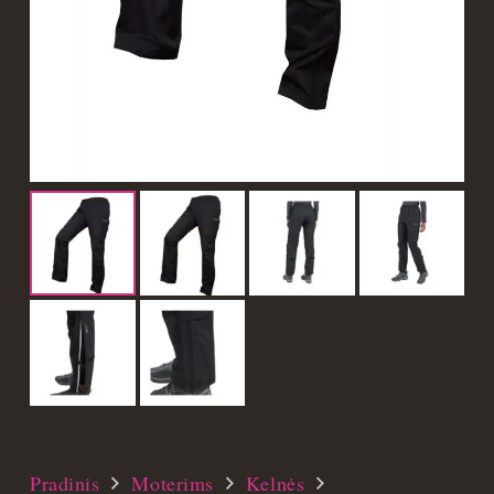
Pradinis
Moterims
Kelnės