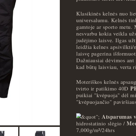
Montane
Dynamo
Klasikinės kelnės nuo lie
Pants
universalumu. Kelnės tin
-
gamtoje ar sporto metu. M
L
nesvarbu kokia veikla už
quantity
judėjimo laisve. Ilgas už
leidžia kelnes apsivilkti
laisvę pagerina išformuoti
Dažniausiai dėvimos ant į
kad būtų laisviau, verta r
Moteriškos kelnės apsaug
P
tvirto ir patikimo 40D
puikiai "kvėpuoja" dėl mi
"kvėpuojančio" paviršiau
Atsparumas v
Med
hidrostatinio slėgio /
7,000g/m²/24hrs