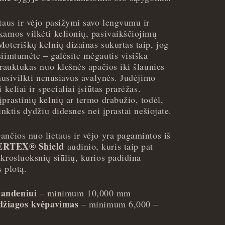
taus ir vėjo pasižymi savo lengvumu ir
kamos vilkėti kelionių, pasivaikščiojimų
oteriškų kelnių dizainas sukurtas taip, jog
siimtumėte – galėsite mėgautis visiška
trauktukas nuo klešnės apačios iki šlaunies
/nusivilkti nenusiavus avalynės. Judėjimo
 keliai ir specialiai įsiūtas prarėžas.
prastinių kelnių ar termo drabužio, todėl,
inktis dydžiu didesnes nei įprastai nešiojate.
ančios nuo lietaus ir vėjo yra pagamintos iš
ERTEX® Shield
audinio, kuris taip pat
krosluoksnių siūlių, kurios padidina
s plotą.
andeniui
– minimum 10,000 mm
žiagos kvėpavimas
– minimum 6,000 –