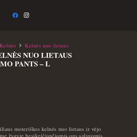
a
Kelnės
Kelnės nuo lietaus
LNĖS NUO LIETAUS
O PANTS – L
iliaus moteriškos kelnės nuo lietaus ir vėjo
name žygyje besikeičiančiomis oro sąlygomis.