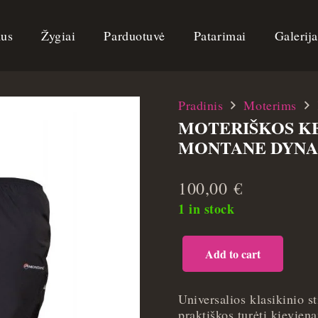
us
Žygiai
Parduotuvė
Patarimai
Galerij
Pradinis
Moterims
MOTERIŠKOS KE
MONTANE DYNAM
100,00
€
1 in stock
Add to cart
Moteriškos
kelnės
nuo
Universalios klasikinio st
lietaus
praktiškos turėti kievie