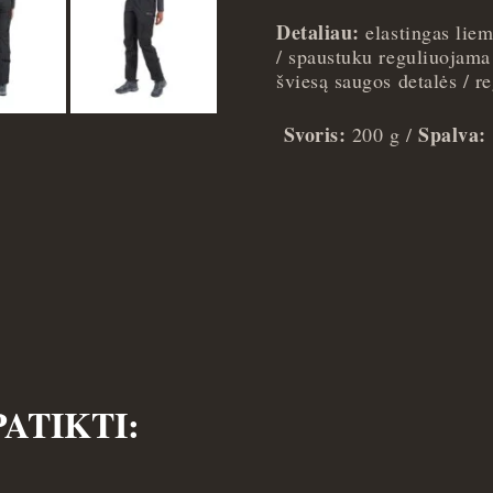
Detaliau:
elastingas liem
/ spaustuku reguliuojama 
šviesą saugos detalės / 
Svoris:
Spalva:
200 g /
PATIKTI: