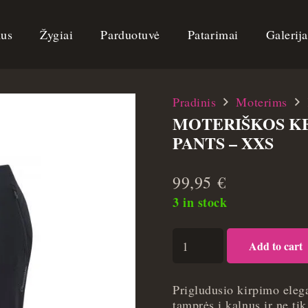
us
Žygiai
Parduotuvė
Patarimai
Galerij
Pradinis
Moterims
MOTERIŠKOS K
PANTS – XXS
99,95
€
3 in stock
Moteriškos
Add to cart
kelnės
Montane
Ineo
Prigludusio kirpimo eleg
Pro
tamprės į kalnus ir ne ti