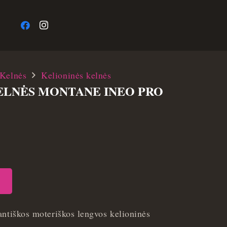
a
Kelnės
Kelioninės kelnės
ELNĖS MONTANE INEO PRO
antiškos moteriškos lengvos kelioninės
k.