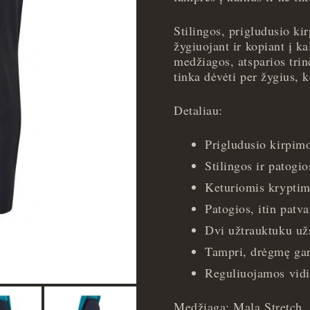
Pants
-
Stilingos, prigludusio ki
XXS
žygiuojant ir kopiant į k
quantity
medžiagos, atsparios trin
tinka dėvėti per žygius, 
Detaliau:
Prigludusio kirpim
Stilingos ir patogio
Keturiomis kryptim
Patogios, itin patva
Dvi užtrauktuku už
Tampri, drėgmę gar
Reguliuojamos vidi
Medžiaga: Mala Stretch