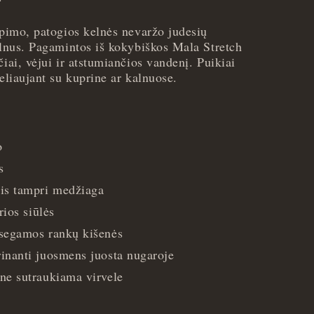
rpimo, patogios kelnės nevaržo judesių
alnus. Pagamintos iš kokybiškos Mala Stretch
čiai, vėjui ir atstumiančios vandenį. Puikiai
keliaujant su kuprine ar kalnuose.
o
s
is tampri medžiaga
rios siūlės
segamos rankų kišenės
inanti juosmens juosta nugaroje
ne sutraukiama virvele