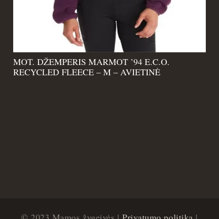
MOT. DŽEMPERIS MARMOT ’94 E.C.O.
RECYCLED FLEECE – M – AVIETINĖ
© 2023 Mamos žygeivės |
Privatumo politika
|