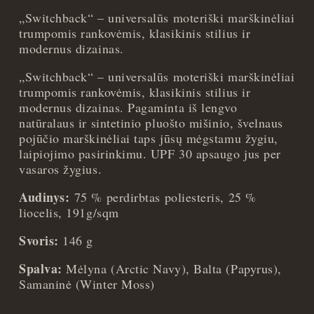
„Switchback“ – universalūs moteriški marškinėliai
trumpomis rankovėmis, klasikinis stilius ir
modernus dizainas.
„Switchback“ – universalūs moteriški marškinėliai
trumpomis rankovėmis, klasikinis stilius ir
modernus dizainas. Pagaminta iš lengvo
natūralaus ir sintetinio pluošto mišinio, švelnaus
pojūčio marškinėliai taps jūsų mėgstamu žygiu,
laipiojimo pasirinkimu. UPF 30 apsaugo jus per
vasaros žygius.
Audinys:
75 % perdirbtas poliesteris, 25 %
liocelis, 191g/sqm
Svoris:
146 g
Spalva:
Mėlyna (Arctic Navy), Balta (Papyrus),
Samaninė (Winter Moss)