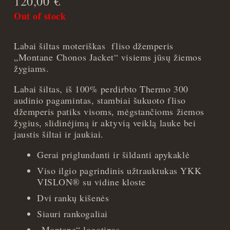
120,00
€
Out of stock
Labai šiltas moteriškas fliso džemperis
„Montane Chonos Jacket“ visiems jūsų žiemos
žygiams.
Labai šiltas, iš 100% perdirbto Thermo 300
audinio pagamintas, stambiai šukuoto fliso
džemperis patiks visoms, mėgstančioms žiemos
žygius, slidinėjimą ir aktyvią veiklą lauke bei
jaustis šiltai ir jaukiai.
Gerai priglundanti ir šildanti apykaklė
Viso ilgio pagrindinis užtrauktukas YKK
VISLON® su vidine kloste
Dvi rankų kišenės
Siauri rankogaliai
„Montane“ logotipas