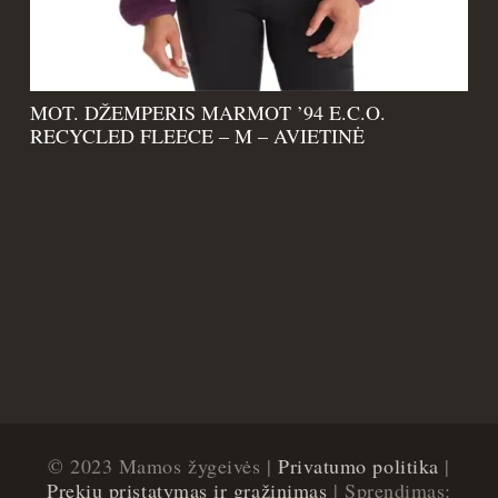
MOT. DŽEMPERIS MARMOT ’94 E.C.O.
RECYCLED FLEECE – M – AVIETINĖ
© 2023 Mamos žygeivės |
Privatumo politika
|
Prekių pristatymas ir grąžinimas
| Sprendimas: