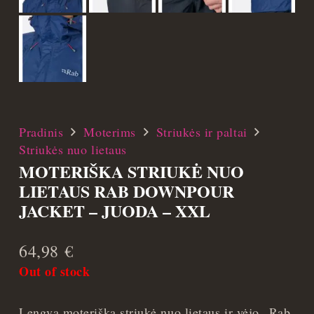
Pradinis
Moterims
Striukės ir paltai
Striukės nuo lietaus
MOTERIŠKA STRIUKĖ NUO
LIETAUS RAB DOWNPOUR
JACKET – JUODA – XXL
64,98
€
Out of stock
Lengva moteriška striukė nuo lietaus ir vėjo „Rab