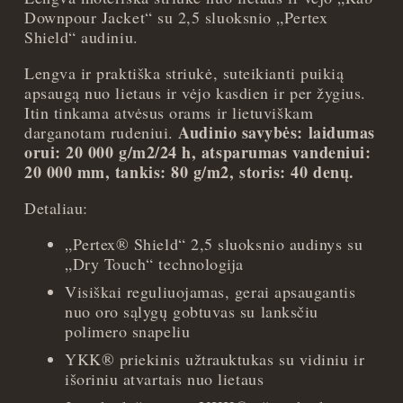
Downpour Jacket“ su 2,5 sluoksnio „Pertex
Shield“ audiniu.
Lengva ir praktiška striukė, suteikianti puikią
apsaugą nuo lietaus ir vėjo kasdien ir per žygius.
Itin tinkama atvėsus orams ir lietuviškam
Audinio savybės: laidumas
darganotam rudeniui.
orui: 20 000 g/m2/24 h, atsparumas vandeniui:
20 000 mm, tankis: 80 g/m2, storis: 40 denų.
Detaliau:
„Pertex® Shield“ 2,5 sluoksnio audinys su
„Dry Touch“ technologija
Visiškai reguliuojamas, gerai apsaugantis
nuo oro sąlygų gobtuvas su lanksčiu
polimero snapeliu
YKK® priekinis užtrauktukas su vidiniu ir
išoriniu atvartais nuo lietaus