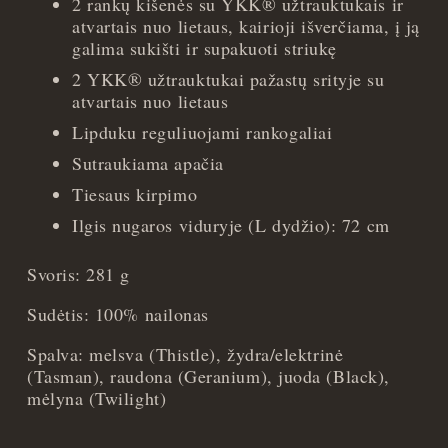
2 rankų kišenės su YKK® užtrauktukais ir
atvartais nuo lietaus, kairioji išverčiama, į ją
galima sukišti ir supakuoti striukę
2 YKK® užtrauktukai pažastų srityje su
atvartais nuo lietaus
Lipduku reguliuojami rankogaliai
Sutraukiama apačia
Tiesaus kirpimo
Ilgis nugaros viduryje (L dydžio): 72 cm
Svoris: 281 g
Sudėtis: 100% nailonas
Spalva: melsva (Thistle), žydra/elektrinė
(Tasman), raudona (Geranium), juoda (Black),
mėlyna (Twilight)