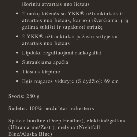
išoriniu atvartais nuo lietaus
2 rankų kišenės su YKK® užtrauktukais ir
atvartais nuo lietaus, kairioji išverčiama, į ją
galima sukišti ir supakuoti striukę
2 YKK® užtrauktukai pažastų srityje su
atvartais nuo lietaus
Lipduku reguliuojami rankogaliai
Sutraukiama apačia
Tiesaus kirpimo
Ilgis nugaros viduryje (S dydžio): 69 cm
Svoris: 280 g
Sudėtis: 100% perdirbtas poliesteris
Spalva: bordinė (Deep Heather), elektrinė/geltona
(Ultramarine/Zest ), mėlyna (Nightfall
Blue/Alaska Blue)