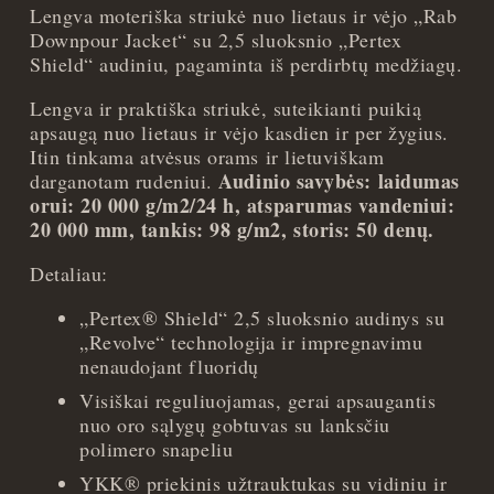
Lengva moteriška striukė nuo lietaus ir vėjo „Rab
Downpour Jacket“ su 2,5 sluoksnio „Pertex
Shield“ audiniu, pagaminta iš perdirbtų medžiagų.
Lengva ir praktiška striukė, suteikianti puikią
apsaugą nuo lietaus ir vėjo kasdien ir per žygius.
Itin tinkama atvėsus orams ir lietuviškam
Audinio savybės: laidumas
darganotam rudeniui.
orui: 20 000 g/m2/24 h, atsparumas vandeniui:
20 000 mm, tankis: 98 g/m2, storis: 50 denų.
Detaliau:
„Pertex® Shield“ 2,5 sluoksnio audinys su
„Revolve“ technologija ir impregnavimu
nenaudojant fluoridų
Visiškai reguliuojamas, gerai apsaugantis
nuo oro sąlygų gobtuvas su lanksčiu
polimero snapeliu
YKK® priekinis užtrauktukas su vidiniu ir