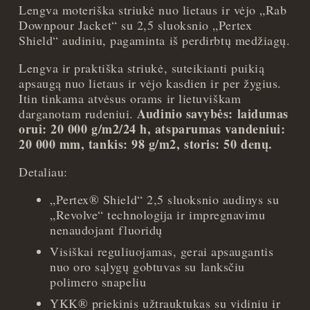
Lengva moteriška striukė nuo lietaus ir vėjo „Rab
Downpour Jacket“ su 2,5 sluoksnio „Pertex
Shield“ audiniu, pagaminta iš perdirbtų medžiagų.
Lengva ir praktiška striukė, suteikianti puikią
apsaugą nuo lietaus ir vėjo kasdien ir per žygius.
Itin tinkama atvėsus orams ir lietuviškam
Audinio savybės: laidumas
darganotam rudeniui.
orui: 20 000 g/m2/24 h, atsparumas vandeniui:
20 000 mm, tankis: 98 g/m2, storis: 50 denų.
Detaliau:
„Pertex® Shield“ 2,5 sluoksnio audinys su
„Revolve“ technologija ir impregnavimu
nenaudojant fluoridų
Visiškai reguliuojamas, gerai apsaugantis
nuo oro sąlygų gobtuvas su lanksčiu
polimero snapeliu
YKK® priekinis užtrauktukas su vidiniu ir