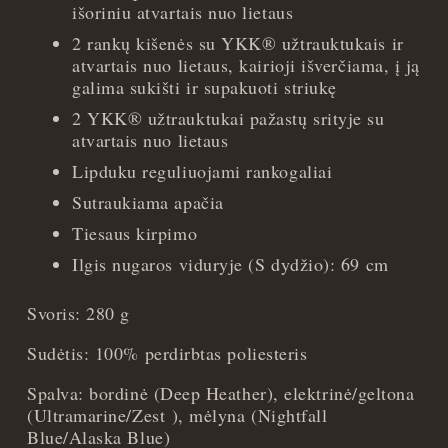
išoriniu atvartais nuo lietaus
2 rankų kišenės su YKK® užtrauktukais ir
atvartais nuo lietaus, kairioji išverčiama, į ją
galima sukišti ir supakuoti striukę
2 YKK® užtrauktukai pažastų srityje su
atvartais nuo lietaus
Lipduku reguliuojami rankogaliai
Sutraukiama apačia
Tiesaus kirpimo
Ilgis nugaros viduryje (S dydžio): 69 cm
Svoris: 280 g
Sudėtis: 100% perdirbtas poliesteris
Spalva: bordinė (Deep Heather), elektrinė/geltona
(Ultramarine/Zest ), mėlyna (Nightfall
Blue/Alaska Blue)