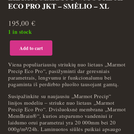
ECO PRO JKT – SMĖLIO – XL
195,00
€
1 in stock
Add to cart
Moteriška
striukė
nuo
Viena populiariausių striukių nuo lietaus „Marmot
lietaus
Precip Eco Pro“, pasižyminti dar geresniais
Marmot
parametrais, lengvumu ir funkcionalumu bei
Wm's
pagaminta iš perdirbto pluošto tausojant gamtą.
PRECIP
Susipažinkite su naujausiu „Marmot Precip“
ECO
linijos modeliu – striuke nuo lietaus „Marmot
PRO
Precip Eco Pro“. Dvisluoksnė membrana „Marmot
JKT
MemBrain®“, kurios atsparumo vandeniui ir
-
laidumo orui parametrai yra 20 000mm bei 20
Smėlio
000g/m²/24h. Laminuotos siūlės puikiai apsaugo
-