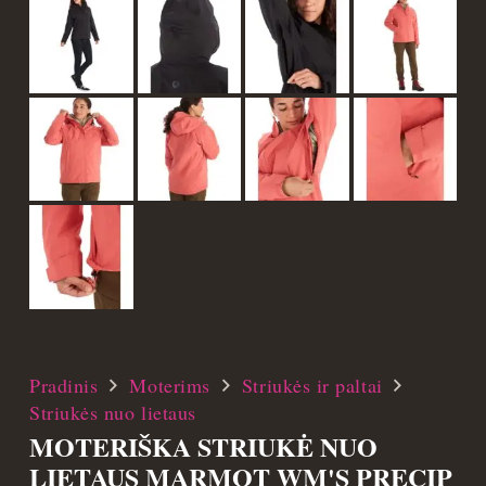
Pradinis
Moterims
Striukės ir paltai
Striukės nuo lietaus
MOTERIŠKA STRIUKĖ NUO
LIETAUS MARMOT WM'S PRECIP