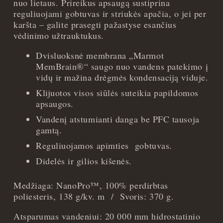
nuo lietaus. Prireikus apsaugą sustiprina
XL
reguliuojami gobtuvas ir striukės apačia, o jei per
quantity
karšta – galite prasegti pažastyse esančius
vėdinimo užtrauktukus.
Dvisluoksnė membrana „Marmot
MemBrain®“ saugo nuo vandens patekimo į
vidų ir mažina drėgmės kondensaciją viduje.
Klijuotos visos siūlės suteikia papildomos
apsaugos.
Vandenį atstumianti danga be PFC tausoja
gamtą.
Reguliuojamos apimties gobtuvas.
Didelės ir gilios kišenės.
Medžiaga: NanoPro™, 100% perdirbtas
poliesteris, 138 g/kv. m / Svoris: 370 g.
Atsparumas vandeniui: 20 000 mm hidrostatinio