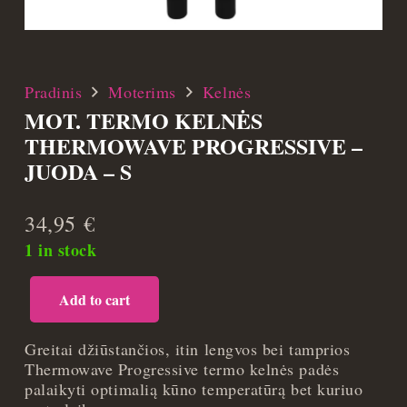
Pradinis
Moterims
Kelnės
MOT. TERMO KELNĖS
THERMOWAVE PROGRESSIVE –
JUODA – S
34,95
€
1 in stock
Add to cart
Mot.
termo
kelnės
Greitai džiūstančios, itin lengvos bei tamprios
Thermowave
Thermowave Progressive termo kelnės padės
Progressive
palaikyti optimalią kūno temperatūrą bet kuriuo