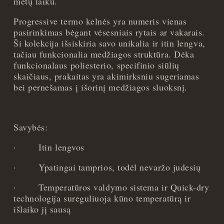
-
metų laiku.
Juoda
Progressive termo kelnės yra numeris vienas
-
pasirinkimas bėgant vėsesniais rytais ar vakarais.
S
Ši kolekcija išsiskiria savo unikalia ir itin lengva,
quantity
tačiau funkcionalia medžiagos struktūra. Dėka
funkcionalaus poliesterio, specifinio siūlių
skaičiaus, prakaitas yra akimirksniu sugeriamas
bei pernešamas į išorinį medžiagos sluoksnį.
Savybės:
·
Itin lengvos
·
Ypatingai tamprios, todėl nevaržo judesių
·
Temperatūros valdymo sistema ir Quick-dry
technologija sureguliuoja kūno temperatūrą ir
išlaiko jį sausą