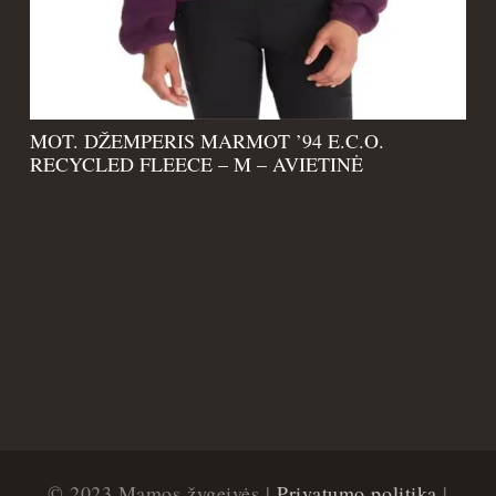
MOT. DŽEMPERIS MARMOT ’94 E.C.O.
RECYCLED FLEECE – M – AVIETINĖ
© 2023 Mamos žygeivės |
Privatumo politika
|