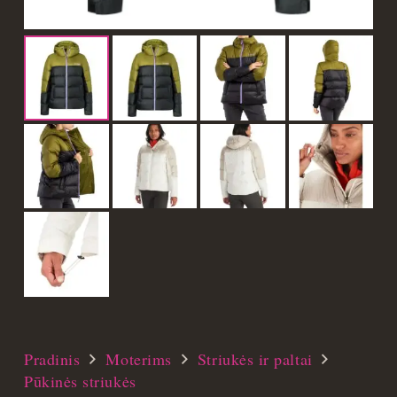
Pradinis
Moterims
Striukės ir paltai
Pūkinės striukės