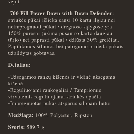
vėjui.
700 Fill Power Down with Down Defender:
striukės pūkai išlieka sausi 10 kartų ilgiau nei
neimpregnuoti pūkai / drėgnose sąlygose yra
150% puresni (užima pusantro karto daugiau
tūrio) nei paprasti pūkai / džiūsta 30% greičiau.
Papildomos šilumos bei patogumo prideda pūkais
užpildytas gobtuvas.
Detaliau:
-Užsegamos rankų kišenės ir vidinė užsegama
kišenė
-Reguliuojami rankogaliai / Tampriomis
virvutėmis reguliuojama striukės apačia
-Impregnuotas pūkas atsparus silpnam lietui
Medžiaga:
100% Polyester, Ripstop
Svoris:
589,7 g