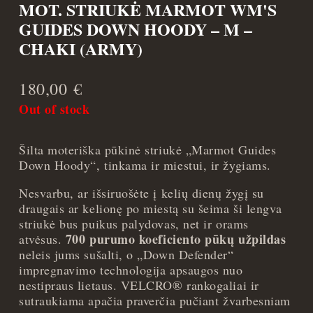
MOT. STRIUKĖ MARMOT WM'S
GUIDES DOWN HOODY – M –
CHAKI (ARMY)
180,00
€
Out of stock
Šilta moteriška pūkinė striukė „Marmot Guides
Down Hoody“, tinkama ir miestui, ir žygiams.
Nesvarbu, ar išsiruošėte į kelių dienų žygį su
draugais ar kelionę po miestą su šeima ši lengva
striukė bus puikus palydovas, net ir orams
700 purumo koeficiento pūkų užpildas
atvėsus.
neleis jums sušalti, o „Down Defender“
impregnavimo technologija apsaugos nuo
nestipraus lietaus. VELCRO® rankogaliai ir
sutraukiama apačia praverčia pučiant žvarbesniam