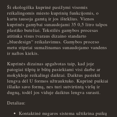
Ši ekologiška kuprinė pasižymi visomis
reikalingomis miesto kuprinių funkcijomis, o
kartu tausoja gamtą ir jos išteklius. Vienos
kuprinės gamybai sunaudojami 35 0,5 litro talpos
plastiko buteliai. Tekstilės gamybos procesas
atitinka visus tvaraus dizaino standarto
„bluedesign“ reikalavimus. Gamybos proceso
metu stipriai sumažinamas sunaudojamo vandens
ir naftos kiekis.
Kuprinės dizainas apgalvotas taip, kad joje
patogiai tilptų ir būtų pasiekiami visi darbe ar
mokykloje reikalingi daiktai. Daiktus pasiekti
lengva dėl U formos užtrauktuko. Kuprinė puikiai
išlaiko savo formą, nes turi sutvirtintą viršų ir
dugną, todėl jos viduje daiktus lengva surasti.
Detaliau:
Kontaktinė nugaros sistema užtikrina puikų