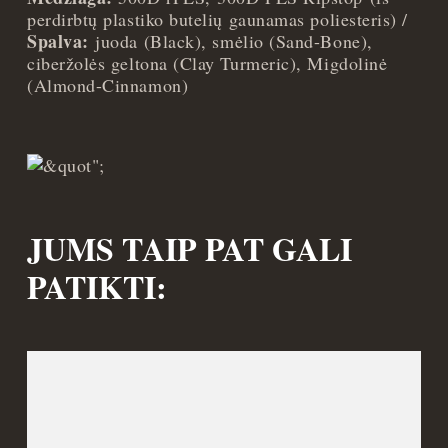
perdirbtų plastiko butelių gaunamas poliesteris) /
Spalva:
juoda (Black), smėlio (Sand-Bone),
ciberžolės geltona (Clay Turmeric), Migdolinė
(Almond-Cinnamon)
JUMS TAIP PAT GALI
PATIKTI: