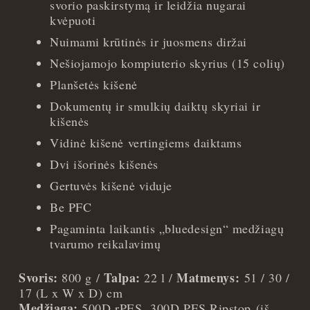
svorio paskirstymą ir leidžia nugarai
kvėpuoti
Nuimami krūtinės ir juosmens diržai
Nešiojamojo kompiuterio skyrius (15 colių)
Planšetės kišenė
Dokumentų ir smulkių daiktų skyriai ir
kišenės
Vidinė kišenė vertingiems daiktams
Dvi išorinės kišenės
Gertuvės kišenė viduje
Be PFC
Pagaminta laikantis „bluedesign“ medžiagų
tvarumo reikalavimų
Svoris:
Talpa:
Matmenys:
800 g /
22 l /
51 / 30 /
17 (L x W x D) cm
Medžiaga:
500D rPES, 300D PES Ripstop (iš