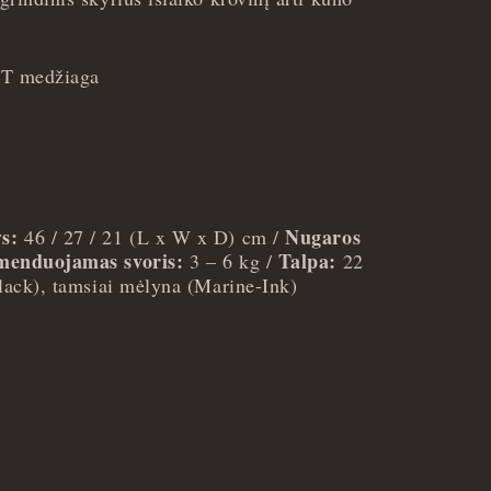
ET medžiaga
s:
Nugaros
46 / 27 / 21 (L x W x D) cm /
enduojamas svoris:
Talpa:
3 – 6 kg /
22
ack), tamsiai mėlyna (Marine-Ink)