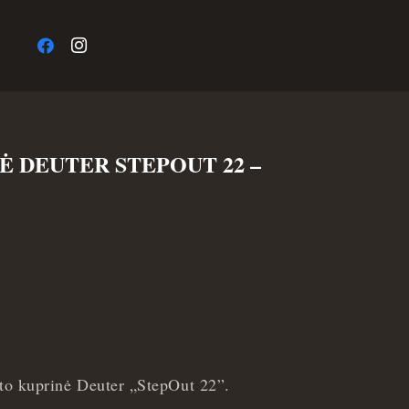
a
Ė DEUTER STEPOUT 22 –
sto kuprinė Deuter
„
StepOut 22”.