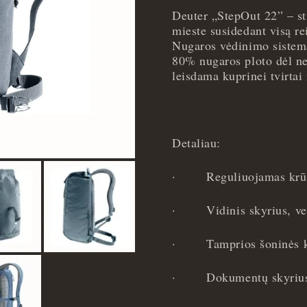
22
Deuter
„
StepOut 22” – sti
-
mieste susidedant visą re
Mėlyna
Nugaros vėdinimo sistema 
quantity
80% nugaros ploto dėl ne
leisdama kuprinei tvirtai i
Detaliau:
·
Reguliuojamas krūt
·
Vidinis skyrius, v
·
Tamprios šoninės 
·
Dokumentų skyriu