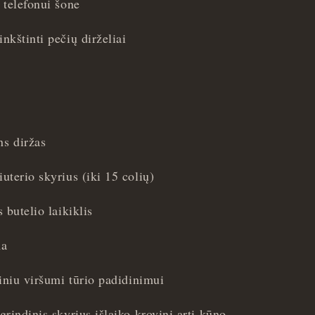
telefonui šone
kštinti pečių dirželiai
s diržas
terio skyrius (iki 15 colių)
 butelio laikiklis
ma
iniu viršumi tūrio padidinimui
rindinis skyrius išlaiko krovinį arti kūno