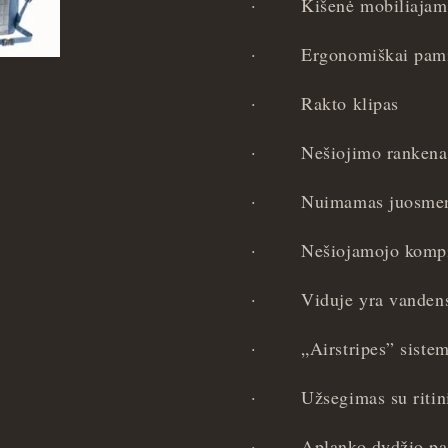
·
Kišenė mobiliajam 
·
Ergonomiškai pamin
·
Rakto klipas
·
Nešiojimo rankena
·
Nuimamas juosmen
·
Nešiojamojo kompiu
·
Viduje yra vandens
·
„
Airstripes” siste
·
Užsegimas su ritin
·
Aplanko dydžio pag