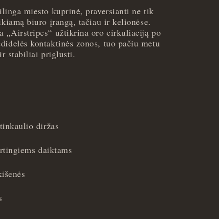
linga miesto kuprinė, praversianti ne tik
ikiamą biuro įrangą, tačiau ir kelionėse.
„Airstripes“ užtikrina oro cirkuliaciją po
didelės kontaktinės zonos, tuo pačiu metu
r stabiliai priglusti.
inkaulio diržas
ertingiems daiktams
kišenės
s