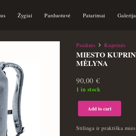
us
Žygiai
Parduotuvė
Patarimai
Galerij
Pradinis
Kuprinės
MIESTO KUPRIN
MĖLYNA
90,00
€
1 in stock
Add to cart
Miesto
kuprinė
Deuter
Stilinga ir praktiška mie
stepout