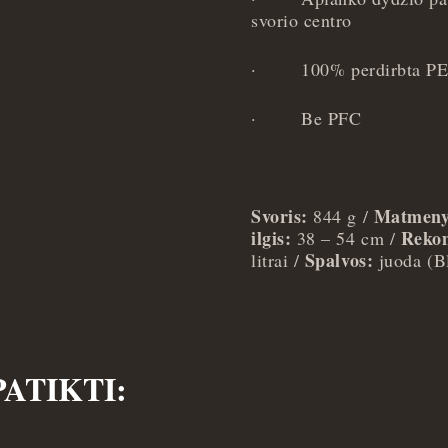
svorio centro
·
100% perdirbta P
·
Be PFC
Svoris:
Matmeny
844 g /
ilgis:
Rekom
38 – 54 cm /
Spalvos:
litrai /
juoda (Bl
PATIKTI: