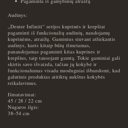
Pagaminta iš gamybinių atraižų
Audinys:
„Deuter Infiniti“ serijos kuprinės ir krepšiai
pagaminti iš funkcionalių audinių, naudojamų
kuprinėms, atraižų. Gaminius siuvant atliekantis
audinys, kuris kitaip būtų išmetamas,
panaudojamas pagaminti kitas kuprines ir
krepšius, taip tausojant gamtą. Tokie gaminiai gali
skirtis savo išvaizda, tačiau jų kokybė ir
funkcionalumas visada nuodugniai išbandomi, kad
galutinis produktas atitiktų aukštus kokybės
reikalavimus.
Išmatavimai:
45 / 28 / 22 cm
Nugaros ilgis:
38–54 cm