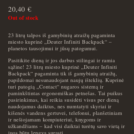
20,40
€
Out of stock
23 litrų talpos iš gamybinių atraižų pagaminta
miesto kuprinė „Deuter Infiniti Backpack“ –
planetos tausojimui ir jūsų patogumui.
Pasitikite dieną ir jos darbus stilingai ir ramia
sąžine! 23 litrų miesto kuprinė „Deuter Infiniti
Backpack“ pagaminta tik iš gamybinių atraižų,
papildomai nesunaudojant naujų išteklių. Kuprinė
turi patogią „Contact“ nugaros sistemą ir
paminkštintas ergonomiškas petnešas. Tai puikus
pasirinkimas, kai reikia susidėti visus per dieną
naudojamus daiktus, nes numtatyti skyriai ir
kišenės vandens gertuvei, telefonui, planšetiniam
ir nešiojamam kompiuteriui, knygoms ir
užkandžiams – kad visi daiktai turėtų savo vietą ir
juos būtų lengva surasti.