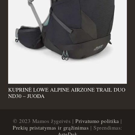
KUPRINĖ LOWE ALPINE AIRZONE TRAIL DUO
ND30 – JUODA
© 2023 Mamos žygeivės |
Privatumo politika
|
Prekių pristatymas ir grąžinimas
| Sprendimas:
ArteDok