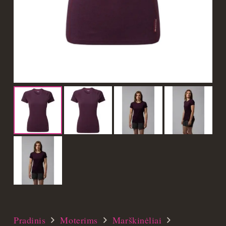
Pradinis
Moterims
Marškinėliai