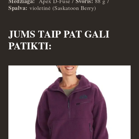
Medžiaga:
Svoris:
Apex D-Fuse /
88 g /
Spalva:
violetinė (Saskatoon Berry)
JUMS TAIP PAT GALI
PATIKTI: