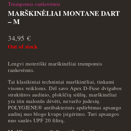
Trumpomis rankovėmis
MARŠKINĖLIAI MONTANE DART
– M
34,95
€
Out of stock
Lengvi moteriški marškinėliai trumpomis
rankovėmis.
Tai klasikiniai techniniai marškinėliai, tinkami
visoms veikloms. Dėl savo Apex D-Fuse dvigubos
struktūros audinio, plokščių siūlių, marškinėliai
yra itin malonūs dėvėti, nevaržo judesių.
POLYGIENE® antibakterinis apdirbimas apsaugo
audinį nuo blogo kvapo įsigėrimo. Turi apsaugos
nuo saulės UPF 20 filtrą.