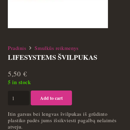
Pradinis
Smulkūs reikmenys
LIFESYSTEMS ŠVILPUKAS
5,50
€
5 in stock
Lifesystems
Add to cart
švilpukas
quantity
Itin garsus bei lengvas švilpukas iš grūdinto
plastiko padės jums išsikviesti pagalbą nelaimės
atveju.