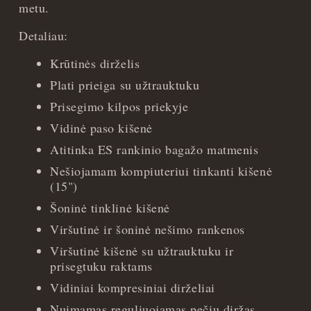
metu.
Detaliau:
Krūtinės dirželis
Plati prieiga su užtrauktuku
Prisegimo kilpos priekyje
Vidinė paso kišenė
Atitinka ES rankinio bagažo matmenis
Nešiojamam kompiuteriui tinkanti kišenė
(15")
Šoninė tinklinė kišenė
Viršutinė ir šoninė nešimo rankenos
Viršutinė kišenė su užtrauktuku ir
prisegtuku raktams
Vidiniai kompresiniai dirželiai
Nuimamas reguliuojamas pečių diržas