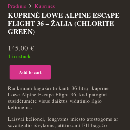
Pradinis
Kuprinės
KUPRINĖ LOWE ALPINE ESCAPE
FLIGHT 36 – ŽALIA (CHLORITE
GREEN)
145,00
€
1 in stock
Add to cart
Kuprinė
Lowe
Alpine
Rankiniam bagažui tinkanti 36 litrų kuprinė
Escape
Lowe Alpine Escape Flight 36, kad patogiai
Flight
susidėtumėte visus daiktus vidutinio ilgio
36
kelionėms.
-
Laisvai kelionei, lengvoms miesto atostogoms ar
Žalia
savaitgalio išvykoms, atitinkanti EU bagažo
(chlorite