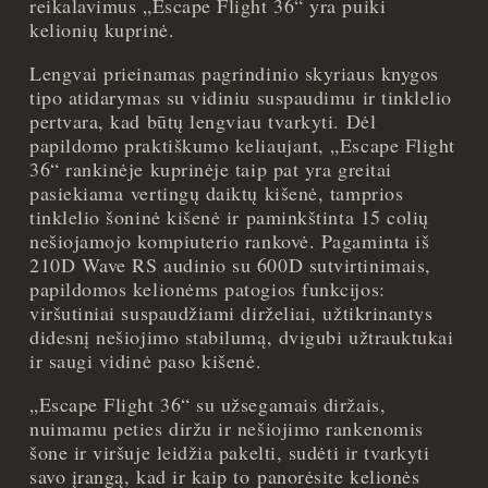
reikalavimus „Escape Flight 36“ yra puiki
green)
kelionių kuprinė.
quantity
Lengvai prieinamas pagrindinio skyriaus knygos
tipo atidarymas su vidiniu suspaudimu ir tinklelio
pertvara, kad būtų lengviau tvarkyti. Dėl
papildomo praktiškumo keliaujant, „Escape Flight
36“ rankinėje kuprinėje taip pat yra greitai
pasiekiama vertingų daiktų kišenė, tamprios
tinklelio šoninė kišenė ir paminkštinta 15 colių
nešiojamojo kompiuterio rankovė. Pagaminta iš
210D Wave RS audinio su 600D sutvirtinimais,
papildomos kelionėms patogios funkcijos:
viršutiniai suspaudžiami dirželiai, užtikrinantys
didesnį nešiojimo stabilumą, dvigubi užtrauktukai
ir saugi vidinė paso kišenė.
„Escape Flight 36“ su užsegamais diržais,
nuimamu peties diržu ir nešiojimo rankenomis
šone ir viršuje leidžia pakelti, sudėti ir tvarkyti
savo įrangą, kad ir kaip to panorėsite kelionės