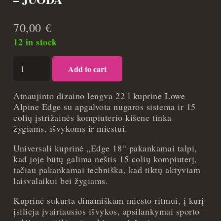
70,00
€
12 in stock
Kuprinė
Add to cart
Lowe
Alpine
Edge
Atnaujinto dizaino lengva 22 l kuprinė Lowe
22
Alpine Edge su apgalvota nugaros sistema ir 15
-
colių įstrižainės kompiuterio kišene tinka
Juoda
žygiams, išvykoms ir miestui.
quantity
Universali kuprinė „Edge 18“ pakankamai talpi,
kad joje būtų galima neštis 15 colių kompiuterį,
tačiau pakankamai techniška, kad tiktų aktyviam
laisvalaikui bei žygiams.
Kuprinė sukurta dinamiškam miesto ritmui, į kurį
įsilieja įvairiausios išvykos, apsilankymai sporto