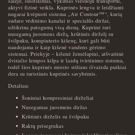
salėje, susitikimai, vykimas viešuoju transportu,
aktyvi fizinė veikla. Kuprinės lengva ir leidžianti
nugarai kvėpuoti sistema „Air Contour™“, kurią
sudaro vėdinimo kanalai ir specialūs diržai,
užtikrina patogumą visą dieną. Kuprinė turi
nusegamą juosmens diržą, krūtinės dirželį su
švilpuku, kompiuterio kišenę, kuri gali būti
naudojama ir kaip kišenė vandens gėrimo
sistemai. Priekyje – kišenė žemėlapiui, atšvaitinė
dviračio lempos kilpa ir lazdų tvirtinimo sistema,
todėl šios kuprinės miesto stiliaus išvaizda puikiai
dera su turistinės kuprinės savybėmis.
Detaliau:
Šoniniai kompresiniai dirželiai
Nusegamas juosmens diržas
Krūtinės dirželis su švilpuku
Raktų prisegtukas
Lengva ir nugarai kvėpuoti leidžianti nešimo