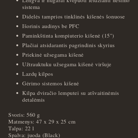
sistema
Didelės tamprios tinklinės kišenės šonuose
Išorinis audinys be PFC
Paminkštinta kompiuterio kišenė (15")
Plačiai atsidarantis pagrindinis skyrius
Priekinė užsegama kišenė
Užtrauktuku užsegama kišenė viršuje
Lazdų kilpos
Gėrimo sistemos kišenė
Kilpa dviračio lemputei su atšvaitinėmis
detalėmis
Svoris: 560 g
Matmenys: 47 x 29 x 25 cm
Talpa: 22 l
Spalva: juoda (Black)