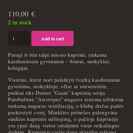
110,00
€
2 in stock
Kuprinė
Add to cart
Deuter
Gigant
quantity
Patogi ir itin talpi miesto kuprinė, tinkama
kasdieniniam gyvenimui – biurui, mokyklai,
kolegijai.
Visiems, kurie nori palaikyti tvarką kasdieniame
gyvenime, mokykloje, ofise ar universitete,
puikiai tiks Deuter "Giant" kuprinių serija.
Patobulinta "Airstripes" nugaros sistema užtikrina
tinkamą nugaros ventiliaciją, o klubų diržas padės
paskirstyti svorį. Minkštos petnešos palengvina
sunkios kuprinės nėšiojimą, o pačioje kuprinėje
yra ypač daug vietos sutalpinti visus reikalingus
daiktus. Kuprinėjė rasite daug skyrėlių rašymo