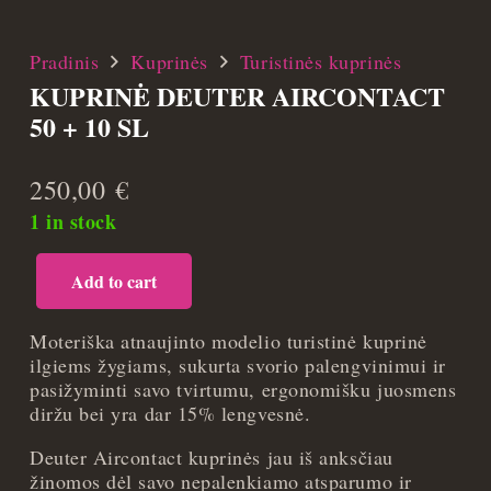
Pradinis
Kuprinės
Turistinės kuprinės
KUPRINĖ DEUTER AIRCONTACT
50 + 10 SL
250,00
€
1 in stock
Add to cart
Kuprinė
Deuter
Aircontact
Moteriška atnaujinto modelio turistinė kuprinė
50
ilgiems žygiams, sukurta svorio palengvinimui ir
+
pasižyminti savo tvirtumu, ergonomišku juosmens
10
diržu bei yra dar 15% lengvesnė.
SL
Deuter Aircontact kuprinės jau iš anksčiau
quantity
žinomos dėl savo nepalenkiamo atsparumo ir