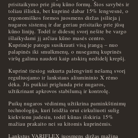
prisitaikymo prie jūsų kūno formų. Šios savybės ir
toliau išlieka, bet kuprinė dabar 15% lengvesnė, o
ergonomiškos formos juosmens diržas įsilieja į
nugaros sistemą ir dar geriau prisitaiko prie jūsų
kūno linijų. Todėl ir didesnį svorį nešite be vargo
išlaikydami jį arčiau kūno masės centro.
Kuprinėje patogu susikrauti visą įrangą – nuo
palapinės iki smulkmenų, o nusegamą kuprinės
viršų galima naudoti kaip atskirą nedidelį krepšį.
Kuprinė tiesiog sukurta palengvinti nešamą svorį
reguliuojamo ir lankstaus aliumininio X rėmo
dėka. Jis puikiai priglunda prie nugaros,
užtikrinant apkrovos stabilumą ir kontrolę.
Puikų nugaros vėdinimą užtikrina paminkštinimų
technologija, kuri leidžia orui cirkuliuoti sulig
kiekvienu judesiu, todėl kūnas išskiria 15%
mažiau prakaito nei su kitomis kuprinėmis.
Lankstus VARIFLEX juosmens diržas mažina