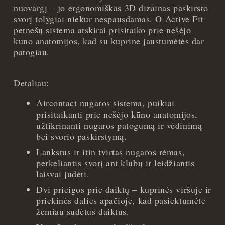
nuovargį – jo ergonomiškas 3D dizainas paskirsto
svorį tolygiai niekur nespausdamas. O Active Fit
petnešų sistema atskirai prisitaiko prie nešėjo
kūno anatomijos, kad su kuprine jaustumėtės dar
patogiau.
Detaliau:
Aircontact nugaros sistema, puikiai
prisitaikanti prie nešėjo kūno anatomijos,
užtikrinanti nugaros patogumą ir vėdinimą
bei svorio paskirstymą.
Lankstus ir itin tvirtas nugaros rėmas,
perkeliantis svorį ant klubų ir leidžiantis
laisvai judėti.
Dvi prieigos prie daiktų – kuprinės viršuje ir
priekinės dalies apačioje, kad pasiektumėte
žemiau sudėtus daiktus.